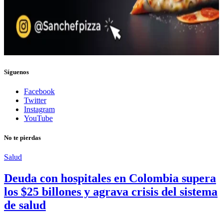
Síguenos
Facebook
Twitter
Instagram
YouTube
No te pierdas
Salud
Deuda con hospitales en Colombia supera
los $25 billones y agrava crisis del sistema
de salud