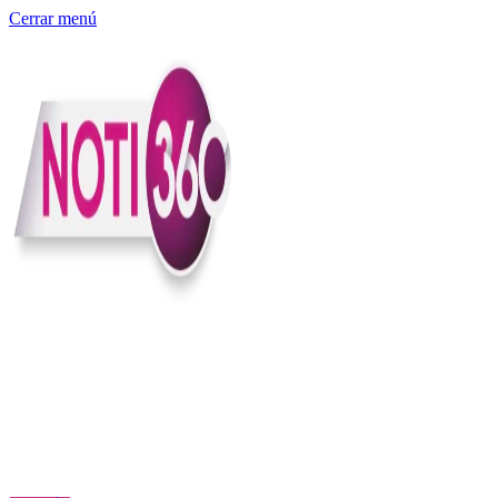
Cerrar menú
Somos un medio digital independiente con sede en Colombia que
entiende rapidéz no puede reemplazar la profundidad, con el
compromiso en contar lo que pasa en el país y el mundo con
claridad, contexto y criterio.
Creemos que una ciudadanía bien informada tiene más poder para
exigir, decidir y transformar. Por eso, en Noti360 más allá de
informar aportamos contexto, claridad y sentido para conectar los
hechos con sus consecuencias.