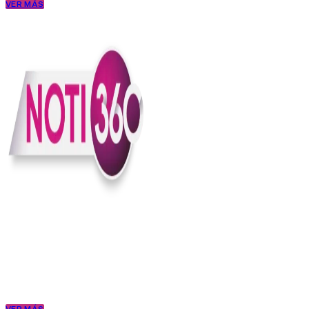
VER MÁS
En Noti360 entendemos la noticia como debe ser; clara, directa y
con sentido.
Somos un medio digital que le pone lupa a lo que pasa en Colombia
y el mundo, sin perder el ritmo ni el contexto. Contamos las cosas
como son, porque creemos en una ciudadanía que merece estar
bien informada.