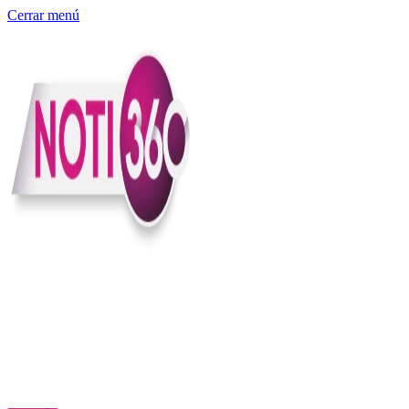
Cerrar menú
Somos un medio digital independiente con sede en Colombia que
entiende rapidéz no puede reemplazar la profundidad, con el
compromiso en contar lo que pasa en el país y el mundo con
claridad, contexto y criterio.
Creemos que una ciudadanía bien informada tiene más poder para
exigir, decidir y transformar. Por eso, en Noti360 más allá de
informar aportamos contexto, claridad y sentido para conectar los
hechos con sus consecuencias.