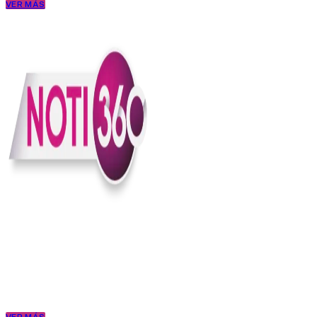
VER MÁS
En Noti360 entendemos la noticia como debe ser; clara, directa y
con sentido.
Somos un medio digital que le pone lupa a lo que pasa en Colombia
y el mundo, sin perder el ritmo ni el contexto. Contamos las cosas
como son, porque creemos en una ciudadanía que merece estar
bien informada.