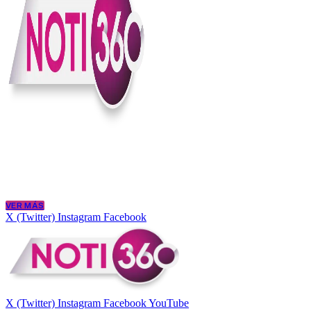
En Noti360 entendemos la noticia como debe ser; clara, directa y con
Somos un medio digital que le pone lupa a lo que pasa en Colombia y
merece estar bien informada.
VER MÁS
X (Twitter)
Instagram
Facebook
X (Twitter)
Instagram
Facebook
YouTube