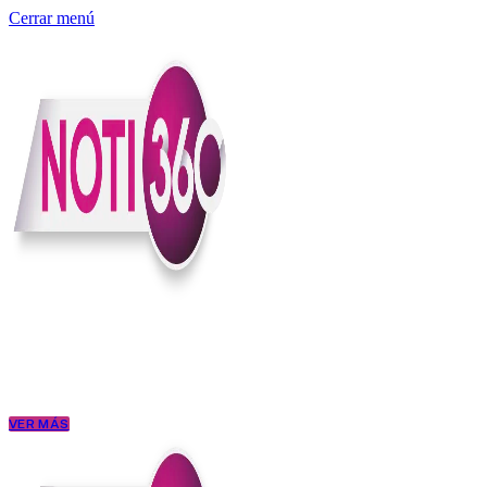
Cerrar menú
Somos un medio digital independiente con sede en Colombia que enti
claridad, contexto y criterio.
Creemos que una ciudadanía bien informada tiene más poder para exigi
conectar los hechos con sus consecuencias.
VER MÁS