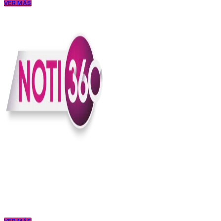
VER MÁS
En Noti360 entendemos la noticia como debe ser; clara, directa y
con sentido.
Somos un medio digital que le pone lupa a lo que pasa en Colombia
y el mundo, sin perder el ritmo ni el contexto. Contamos las cosas
como son, porque creemos en una ciudadanía que merece estar
bien informada.