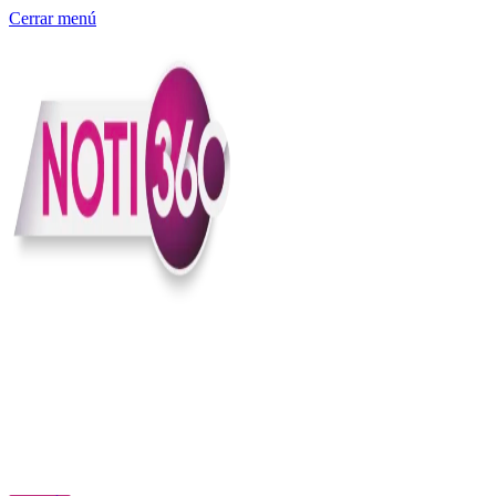
Cerrar menú
Somos un medio digital independiente con sede en Colombia que
entiende rapidéz no puede reemplazar la profundidad, con el
compromiso en contar lo que pasa en el país y el mundo con
claridad, contexto y criterio.
Creemos que una ciudadanía bien informada tiene más poder para
exigir, decidir y transformar. Por eso, en Noti360 más allá de
informar aportamos contexto, claridad y sentido para conectar los
hechos con sus consecuencias.