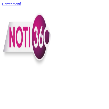
Cerrar menú
Somos un medio digital independiente con sede en Colombia que
entiende rapidéz no puede reemplazar la profundidad, con el
compromiso en contar lo que pasa en el país y el mundo con
claridad, contexto y criterio.
Creemos que una ciudadanía bien informada tiene más poder para
exigir, decidir y transformar. Por eso, en Noti360 más allá de
informar aportamos contexto, claridad y sentido para conectar los
hechos con sus consecuencias.