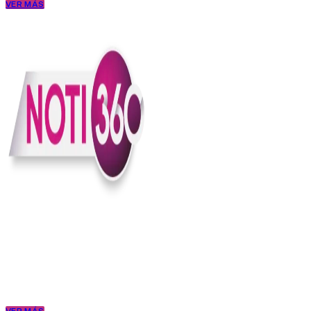
VER MÁS
En Noti360 entendemos la noticia como debe ser; clara, directa y
con sentido.
Somos un medio digital que le pone lupa a lo que pasa en Colombia
y el mundo, sin perder el ritmo ni el contexto. Contamos las cosas
como son, porque creemos en una ciudadanía que merece estar
bien informada.