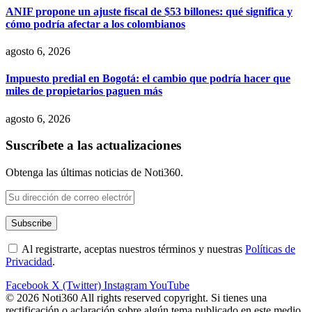
ANIF propone un ajuste fiscal de $53 billones: qué significa y
cómo podría afectar a los colombianos
agosto 6, 2026
Impuesto predial en Bogotá: el cambio que podría hacer que
miles de propietarios paguen más
agosto 6, 2026
Suscríbete a las actualizaciones
Obtenga las últimas noticias de Noti360.
Al registrarte, aceptas nuestros términos y nuestras
Políticas de
Privacidad
.
Facebook
X (Twitter)
Instagram
YouTube
© 2026 Noti360 All rights reserved copyright. Si tienes una
rectificación o aclaración sobre algún tema publicado en este medio,