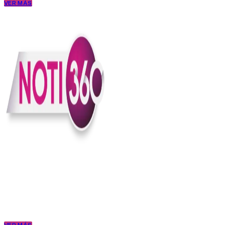
VER MÁS
En Noti360 entendemos la noticia como debe ser; clara, directa y
con sentido.
Somos un medio digital que le pone lupa a lo que pasa en Colombia
y el mundo, sin perder el ritmo ni el contexto. Contamos las cosas
como son, porque creemos en una ciudadanía que merece estar
bien informada.