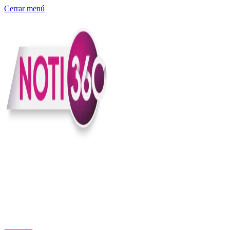
Cerrar menú
Somos un medio digital independiente con sede en Colombia que
entiende rapidéz no puede reemplazar la profundidad, con el
compromiso en contar lo que pasa en el país y el mundo con
claridad, contexto y criterio.
Creemos que una ciudadanía bien informada tiene más poder para
exigir, decidir y transformar. Por eso, en Noti360 más allá de
informar aportamos contexto, claridad y sentido para conectar los
hechos con sus consecuencias.