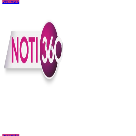
VER MÁS
En Noti360 entendemos la noticia como debe ser; clara, directa y
con sentido.
Somos un medio digital que le pone lupa a lo que pasa en Colombia
y el mundo, sin perder el ritmo ni el contexto. Contamos las cosas
como son, porque creemos en una ciudadanía que merece estar
bien informada.