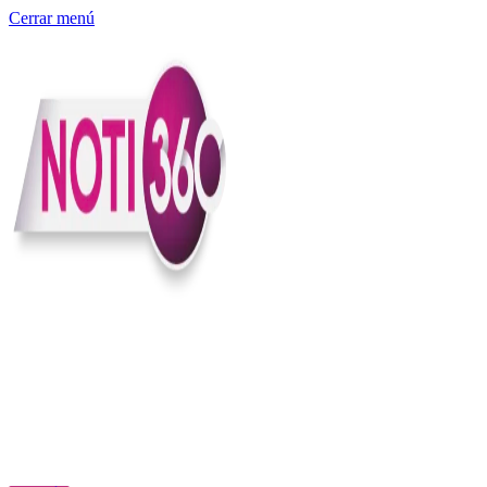
Cerrar menú
Somos un medio digital independiente con sede en Colombia que
entiende rapidéz no puede reemplazar la profundidad, con el
compromiso en contar lo que pasa en el país y el mundo con
claridad, contexto y criterio.
Creemos que una ciudadanía bien informada tiene más poder para
exigir, decidir y transformar. Por eso, en Noti360 más allá de
informar aportamos contexto, claridad y sentido para conectar los
hechos con sus consecuencias.