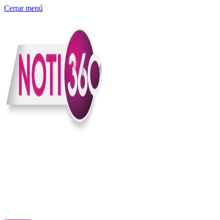
Cerrar menú
Somos un medio digital independiente con sede en Colombia que
entiende rapidéz no puede reemplazar la profundidad, con el
compromiso en contar lo que pasa en el país y el mundo con
claridad, contexto y criterio.
Creemos que una ciudadanía bien informada tiene más poder para
exigir, decidir y transformar. Por eso, en Noti360 más allá de
informar aportamos contexto, claridad y sentido para conectar los
hechos con sus consecuencias.