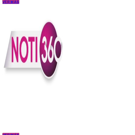
VER MÁS
En Noti360 entendemos la noticia como debe ser; clara, directa y
con sentido.
Somos un medio digital que le pone lupa a lo que pasa en Colombia
y el mundo, sin perder el ritmo ni el contexto. Contamos las cosas
como son, porque creemos en una ciudadanía que merece estar
bien informada.