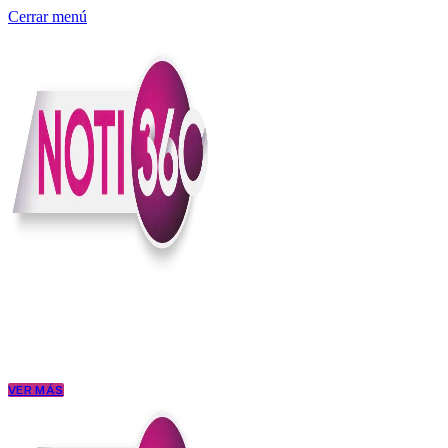
Cerrar menú
Somos un medio digital independiente con sede en Colombia que enti
claridad, contexto y criterio.
Creemos que una ciudadanía bien informada tiene más poder para exigi
conectar los hechos con sus consecuencias.
VER MÁS