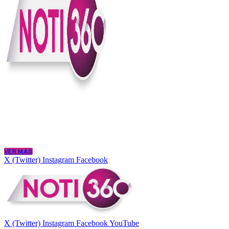
En Noti360 entendemos la noticia como debe ser; clara, directa y con
Somos un medio digital que le pone lupa a lo que pasa en Colombia y
merece estar bien informada.
VER MÁS
X (Twitter)
Instagram
Facebook
X (Twitter)
Instagram
Facebook
YouTube