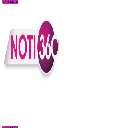
VER MÁS
En Noti360 entendemos la noticia como debe ser; clara, directa y
con sentido.
Somos un medio digital que le pone lupa a lo que pasa en Colombia
y el mundo, sin perder el ritmo ni el contexto. Contamos las cosas
como son, porque creemos en una ciudadanía que merece estar
bien informada.