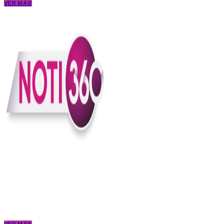
VER MÁS
En Noti360 entendemos la noticia como debe ser; clara, directa y
con sentido.
Somos un medio digital que le pone lupa a lo que pasa en Colombia
y el mundo, sin perder el ritmo ni el contexto. Contamos las cosas
como son, porque creemos en una ciudadanía que merece estar
bien informada.