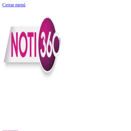
Cerrar menú
Somos un medio digital independiente con sede en Colombia que
entiende rapidéz no puede reemplazar la profundidad, con el
compromiso en contar lo que pasa en el país y el mundo con
claridad, contexto y criterio.
Creemos que una ciudadanía bien informada tiene más poder para
exigir, decidir y transformar. Por eso, en Noti360 más allá de
informar aportamos contexto, claridad y sentido para conectar los
hechos con sus consecuencias.