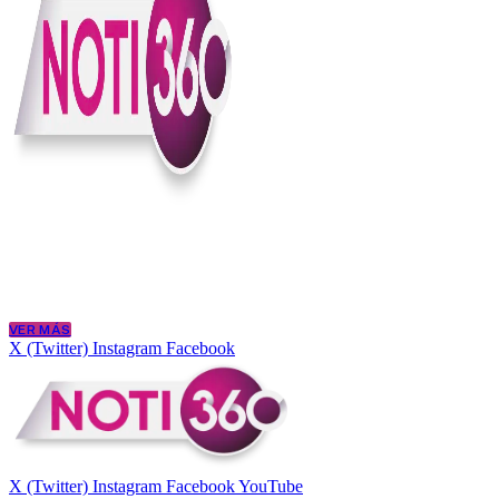
En Noti360 entendemos la noticia como debe ser; clara, directa y con
Somos un medio digital que le pone lupa a lo que pasa en Colombia y
merece estar bien informada.
VER MÁS
X (Twitter)
Instagram
Facebook
X (Twitter)
Instagram
Facebook
YouTube