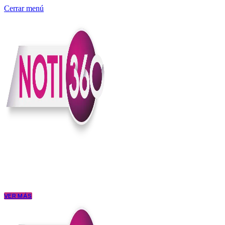
Cerrar menú
Somos un medio digital independiente con sede en Colombia que enti
claridad, contexto y criterio.
Creemos que una ciudadanía bien informada tiene más poder para exigi
conectar los hechos con sus consecuencias.
VER MÁS