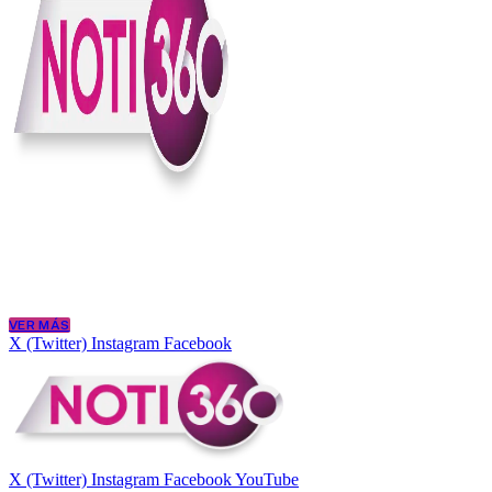
En Noti360 entendemos la noticia como debe ser; clara, directa y con
Somos un medio digital que le pone lupa a lo que pasa en Colombia y
merece estar bien informada.
VER MÁS
X (Twitter)
Instagram
Facebook
X (Twitter)
Instagram
Facebook
YouTube