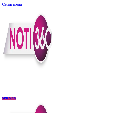
Cerrar menú
Somos un medio digital independiente con sede en Colombia que enti
claridad, contexto y criterio.
Creemos que una ciudadanía bien informada tiene más poder para exigi
conectar los hechos con sus consecuencias.
VER MÁS