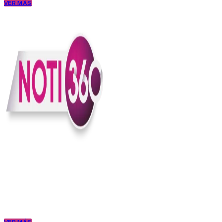
VER MÁS
En Noti360 entendemos la noticia como debe ser; clara, directa y
con sentido.
Somos un medio digital que le pone lupa a lo que pasa en Colombia
y el mundo, sin perder el ritmo ni el contexto. Contamos las cosas
como son, porque creemos en una ciudadanía que merece estar
bien informada.