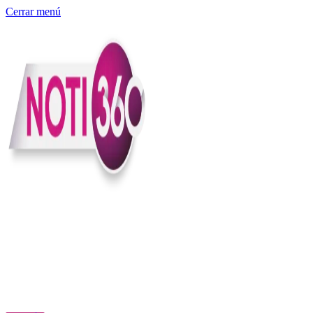
Cerrar menú
Somos un medio digital independiente con sede en Colombia que
entiende rapidéz no puede reemplazar la profundidad, con el
compromiso en contar lo que pasa en el país y el mundo con
claridad, contexto y criterio.
Creemos que una ciudadanía bien informada tiene más poder para
exigir, decidir y transformar. Por eso, en Noti360 más allá de
informar aportamos contexto, claridad y sentido para conectar los
hechos con sus consecuencias.