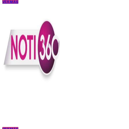
VER MÁS
En Noti360 entendemos la noticia como debe ser; clara, directa y
con sentido.
Somos un medio digital que le pone lupa a lo que pasa en Colombia
y el mundo, sin perder el ritmo ni el contexto. Contamos las cosas
como son, porque creemos en una ciudadanía que merece estar
bien informada.