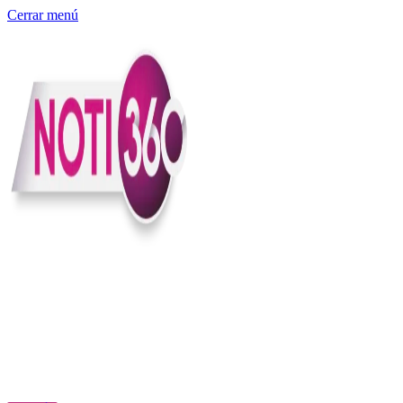
Cerrar menú
Somos un medio digital independiente con sede en Colombia que
entiende rapidéz no puede reemplazar la profundidad, con el
compromiso en contar lo que pasa en el país y el mundo con
claridad, contexto y criterio.
Creemos que una ciudadanía bien informada tiene más poder para
exigir, decidir y transformar. Por eso, en Noti360 más allá de
informar aportamos contexto, claridad y sentido para conectar los
hechos con sus consecuencias.