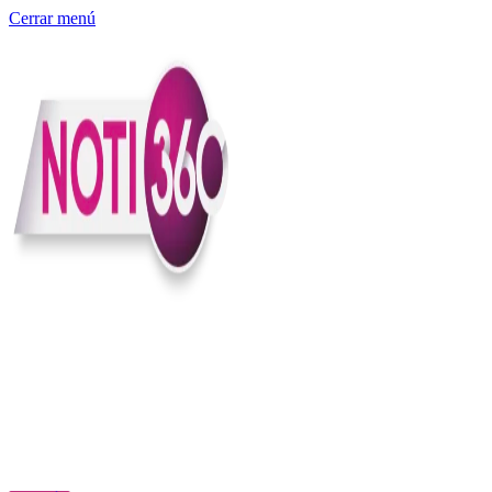
Cerrar menú
Somos un medio digital independiente con sede en Colombia que
entiende rapidéz no puede reemplazar la profundidad, con el
compromiso en contar lo que pasa en el país y el mundo con
claridad, contexto y criterio.
Creemos que una ciudadanía bien informada tiene más poder para
exigir, decidir y transformar. Por eso, en Noti360 más allá de
informar aportamos contexto, claridad y sentido para conectar los
hechos con sus consecuencias.