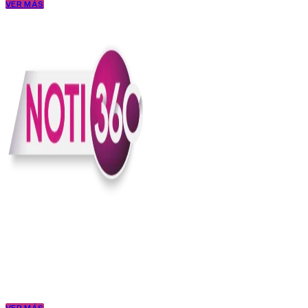
VER MÁS
En Noti360 entendemos la noticia como debe ser; clara, directa y
con sentido.
Somos un medio digital que le pone lupa a lo que pasa en Colombia
y el mundo, sin perder el ritmo ni el contexto. Contamos las cosas
como son, porque creemos en una ciudadanía que merece estar
bien informada.