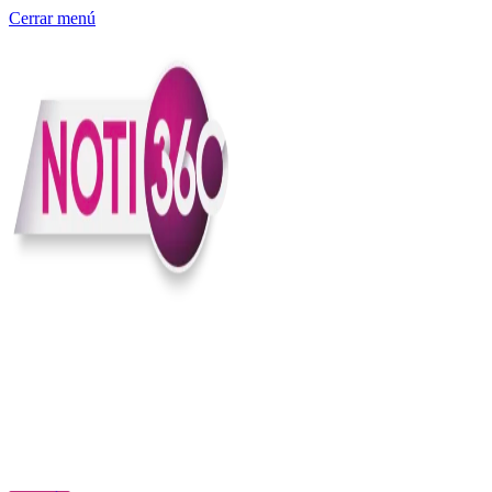
Cerrar menú
Somos un medio digital independiente con sede en Colombia que
entiende rapidéz no puede reemplazar la profundidad, con el
compromiso en contar lo que pasa en el país y el mundo con
claridad, contexto y criterio.
Creemos que una ciudadanía bien informada tiene más poder para
exigir, decidir y transformar. Por eso, en Noti360 más allá de
informar aportamos contexto, claridad y sentido para conectar los
hechos con sus consecuencias.