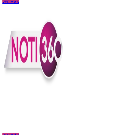
VER MÁS
En Noti360 entendemos la noticia como debe ser; clara, directa y
con sentido.
Somos un medio digital que le pone lupa a lo que pasa en Colombia
y el mundo, sin perder el ritmo ni el contexto. Contamos las cosas
como son, porque creemos en una ciudadanía que merece estar
bien informada.