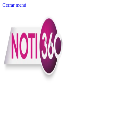
Cerrar menú
Somos un medio digital independiente con sede en Colombia que
entiende rapidéz no puede reemplazar la profundidad, con el
compromiso en contar lo que pasa en el país y el mundo con
claridad, contexto y criterio.
Creemos que una ciudadanía bien informada tiene más poder para
exigir, decidir y transformar. Por eso, en Noti360 más allá de
informar aportamos contexto, claridad y sentido para conectar los
hechos con sus consecuencias.