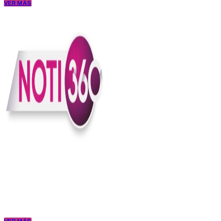
VER MÁS
En Noti360 entendemos la noticia como debe ser; clara, directa y
con sentido.
Somos un medio digital que le pone lupa a lo que pasa en Colombia
y el mundo, sin perder el ritmo ni el contexto. Contamos las cosas
como son, porque creemos en una ciudadanía que merece estar
bien informada.