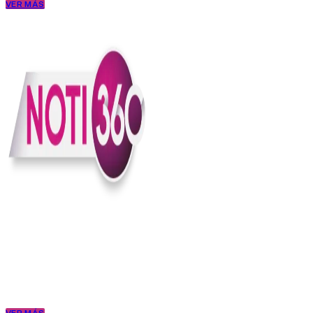
VER MÁS
En Noti360 entendemos la noticia como debe ser; clara, directa y
con sentido.
Somos un medio digital que le pone lupa a lo que pasa en Colombia
y el mundo, sin perder el ritmo ni el contexto. Contamos las cosas
como son, porque creemos en una ciudadanía que merece estar
bien informada.