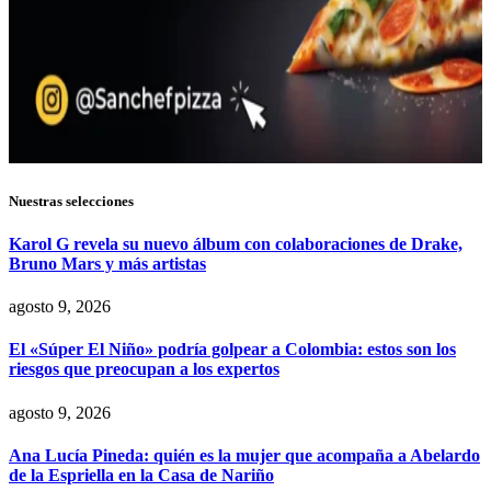
Nuestras selecciones
Karol G revela su nuevo álbum con colaboraciones de Drake,
Bruno Mars y más artistas
agosto 9, 2026
El «Súper El Niño» podría golpear a Colombia: estos son los
riesgos que preocupan a los expertos
agosto 9, 2026
Ana Lucía Pineda: quién es la mujer que acompaña a Abelardo
de la Espriella en la Casa de Nariño