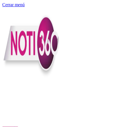
Cerrar menú
Somos un medio digital independiente con sede en Colombia que
entiende rapidéz no puede reemplazar la profundidad, con el
compromiso en contar lo que pasa en el país y el mundo con
claridad, contexto y criterio.
Creemos que una ciudadanía bien informada tiene más poder para
exigir, decidir y transformar. Por eso, en Noti360 más allá de
informar aportamos contexto, claridad y sentido para conectar los
hechos con sus consecuencias.