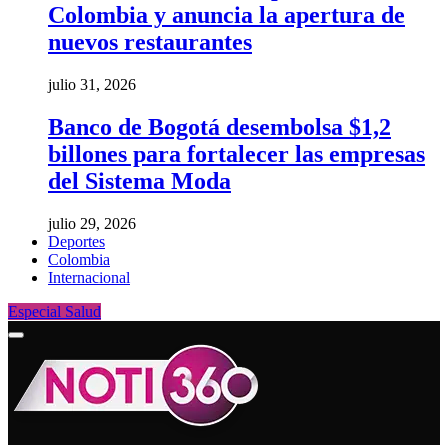
Colombia y anuncia la apertura de
nuevos restaurantes
julio 31, 2026
Banco de Bogotá desembolsa $1,2
billones para fortalecer las empresas
del Sistema Moda
julio 29, 2026
Deportes
Colombia
Internacional
Especial Salud