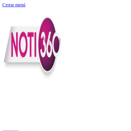
Cerrar menú
Somos un medio digital independiente con sede en Colombia que
entiende rapidéz no puede reemplazar la profundidad, con el
compromiso en contar lo que pasa en el país y el mundo con
claridad, contexto y criterio.
Creemos que una ciudadanía bien informada tiene más poder para
exigir, decidir y transformar. Por eso, en Noti360 más allá de
informar aportamos contexto, claridad y sentido para conectar los
hechos con sus consecuencias.