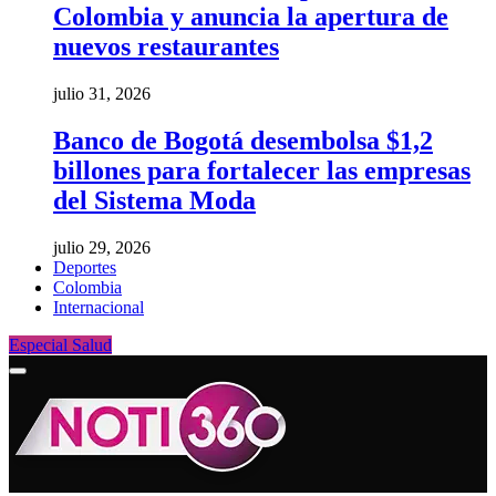
Colombia y anuncia la apertura de
nuevos restaurantes
julio 31, 2026
Banco de Bogotá desembolsa $1,2
billones para fortalecer las empresas
del Sistema Moda
julio 29, 2026
Deportes
Colombia
Internacional
Especial Salud