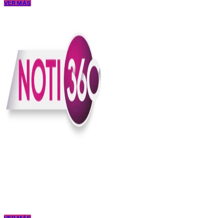
VER MÁS
En Noti360 entendemos la noticia como debe ser; clara, directa y
con sentido.
Somos un medio digital que le pone lupa a lo que pasa en Colombia
y el mundo, sin perder el ritmo ni el contexto. Contamos las cosas
como son, porque creemos en una ciudadanía que merece estar
bien informada.