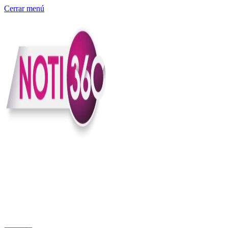
Cerrar menú
Somos un medio digital independiente con sede en Colombia que
entiende rapidéz no puede reemplazar la profundidad, con el
compromiso en contar lo que pasa en el país y el mundo con
claridad, contexto y criterio.
Creemos que una ciudadanía bien informada tiene más poder para
exigir, decidir y transformar. Por eso, en Noti360 más allá de
informar aportamos contexto, claridad y sentido para conectar los
hechos con sus consecuencias.