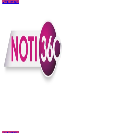
VER MÁS
En Noti360 entendemos la noticia como debe ser; clara, directa y
con sentido.
Somos un medio digital que le pone lupa a lo que pasa en Colombia
y el mundo, sin perder el ritmo ni el contexto. Contamos las cosas
como son, porque creemos en una ciudadanía que merece estar
bien informada.