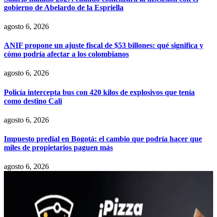
gobierno de Abelardo de la Espriella
agosto 6, 2026
ANIF propone un ajuste fiscal de $53 billones: qué significa y
cómo podría afectar a los colombianos
agosto 6, 2026
Policía intercepta bus con 420 kilos de explosivos que tenía
como destino Cali
agosto 6, 2026
Impuesto predial en Bogotá: el cambio que podría hacer que
miles de propietarios paguen más
agosto 6, 2026