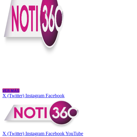
En Noti360 entendemos la noticia como debe ser; clara, directa y con
Somos un medio digital que le pone lupa a lo que pasa en Colombia y
merece estar bien informada.
VER MÁS
X (Twitter)
Instagram
Facebook
X (Twitter)
Instagram
Facebook
YouTube