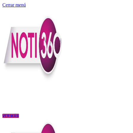
Cerrar menú
Somos un medio digital independiente con sede en Colombia que enti
claridad, contexto y criterio.
Creemos que una ciudadanía bien informada tiene más poder para exigi
conectar los hechos con sus consecuencias.
VER MÁS