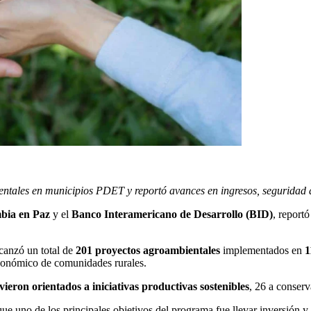
ientales en municipios PDET y reportó avances en ingresos, seguridad 
bia en Paz
y el
Banco Interamericano de Desarrollo (BID)
, report
lcanzó un total de
201 proyectos agroambientales
implementados en
1
económico de comunidades rurales.
vieron orientados a iniciativas productivas sostenibles
, 26 a conserv
que uno de los principales objetivos del programa fue llevar inversión y 