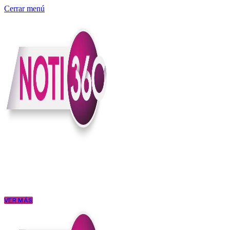
Cerrar menú
Somos un medio digital independiente con sede en Colombia que enti
claridad, contexto y criterio.
Creemos que una ciudadanía bien informada tiene más poder para exigi
conectar los hechos con sus consecuencias.
VER MÁS