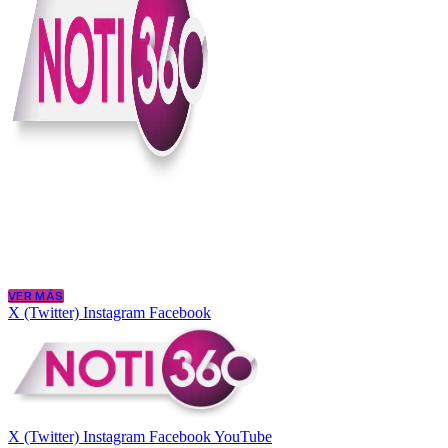
En Noti360 entendemos la noticia como debe ser; clara, directa y con
Somos un medio digital que le pone lupa a lo que pasa en Colombia y
merece estar bien informada.
VER MÁS
X (Twitter)
Instagram
Facebook
X (Twitter)
Instagram
Facebook
YouTube