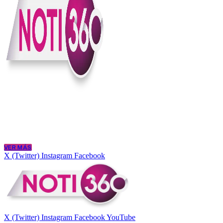
En Noti360 entendemos la noticia como debe ser; clara, directa y con
Somos un medio digital que le pone lupa a lo que pasa en Colombia y
merece estar bien informada.
VER MÁS
X (Twitter)
Instagram
Facebook
X (Twitter)
Instagram
Facebook
YouTube