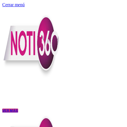
Cerrar menú
Somos un medio digital independiente con sede en Colombia que enti
claridad, contexto y criterio.
Creemos que una ciudadanía bien informada tiene más poder para exigi
conectar los hechos con sus consecuencias.
VER MÁS