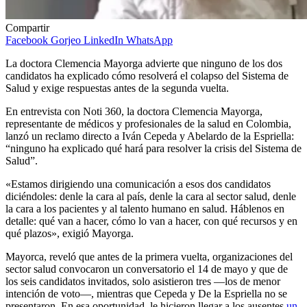
Compartir
Facebook
Gorjeo
LinkedIn
WhatsApp
La doctora Clemencia Mayorga advierte que ninguno de los dos
candidatos ha explicado cómo resolverá el colapso del Sistema de
Salud y exige respuestas antes de la segunda vuelta.
En entrevista con Noti 360, la doctora Clemencia Mayorga,
representante de médicos y profesionales de la salud en Colombia,
lanzó un reclamo directo a Iván Cepeda y Abelardo de la Espriella:
“ninguno ha explicado qué hará para resolver la crisis del Sistema de
Salud”.
«Estamos dirigiendo una comunicación a esos dos candidatos
diciéndoles: denle la cara al país, denle la cara al sector salud, denle
la cara a los pacientes y al talento humano en salud. Háblenos en
detalle: qué van a hacer, cómo lo van a hacer, con qué recursos y en
qué plazos», exigió Mayorga.
Mayorca, reveló que antes de la primera vuelta, organizaciones del
sector salud convocaron un conversatorio el 14 de mayo y que de
los seis candidatos invitados, solo asistieron tres —los de menor
intención de voto—, mientras que Cepeda y De la Espriella no se
presentaron. En esa oportunidad, le hicieron llegar a los ausentes
un