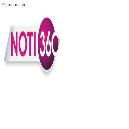
Cerrar menú
Somos un medio digital independiente con sede en Colombia que
entiende rapidéz no puede reemplazar la profundidad, con el
compromiso en contar lo que pasa en el país y el mundo con
claridad, contexto y criterio.
Creemos que una ciudadanía bien informada tiene más poder para
exigir, decidir y transformar. Por eso, en Noti360 más allá de
informar aportamos contexto, claridad y sentido para conectar los
hechos con sus consecuencias.