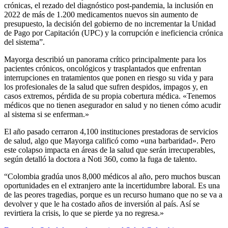
crónicas, el rezado del diagnóstico post-pandemia, la inclusión en
2022 de más de 1.200 medicamentos nuevos sin aumento de
presupuesto, la decisión del gobierno de no incrementar la Unidad
de Pago por Capitación (UPC) y la corrupción e ineficiencia crónica
del sistema”.
Mayorga describió un panorama crítico principalmente para los
pacientes crónicos, oncológicos y trasplantados que enfrentan
interrupciones en tratamientos que ponen en riesgo su vida y para
los profesionales de la salud que sufren despidos, impagos y, en
casos extremos, pérdida de su propia cobertura médica. «Tenemos
médicos que no tienen asegurador en salud y no tienen cómo acudir
al sistema si se enferman.»
El año pasado cerraron 4,100 instituciones prestadoras de servicios
de salud, algo que Mayorga calificó como «una barbaridad». Pero
este colapso impacta en áreas de la salud que serán irrecuperables,
según detalló la doctora a Noti 360, como la fuga de talento.
“Colombia gradúa unos 8,000 médicos al año, pero muchos buscan
oportunidades en el extranjero ante la incertidumbre laboral. Es una
de las peores tragedias, porque es un recurso humano que no se va a
devolver y que le ha costado años de inversión al país. Así se
revirtiera la crisis, lo que se pierde ya no regresa.»