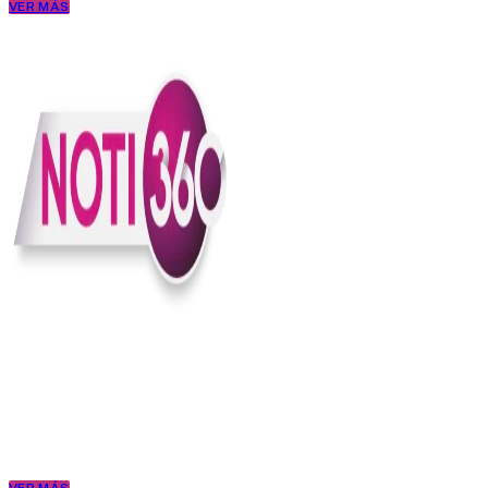
VER MÁS
En Noti360 entendemos la noticia como debe ser; clara, directa y
con sentido.
Somos un medio digital que le pone lupa a lo que pasa en Colombia
y el mundo, sin perder el ritmo ni el contexto. Contamos las cosas
como son, porque creemos en una ciudadanía que merece estar
bien informada.