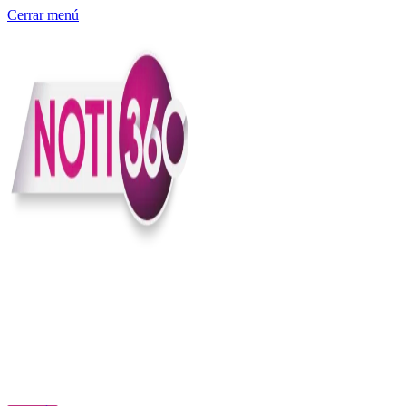
Cerrar menú
Somos un medio digital independiente con sede en Colombia que
entiende rapidéz no puede reemplazar la profundidad, con el
compromiso en contar lo que pasa en el país y el mundo con
claridad, contexto y criterio.
Creemos que una ciudadanía bien informada tiene más poder para
exigir, decidir y transformar. Por eso, en Noti360 más allá de
informar aportamos contexto, claridad y sentido para conectar los
hechos con sus consecuencias.