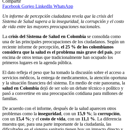
Compartir
Facebook
Gorjeo
LinkedIn
WhatsApp
Un informe de percepción ciudadana revela que la crisis del
Sistema de Salud supera a la inseguridad, la corrupción y el costo
de vida entre las mayores preocupaciones nacionales.
La
crisis del Sistema de Salud en Colombia
se consolida como
una de las principales preocupaciones de los ciudadanos. Según un
reciente informe de percepción,
el 25 % de los colombianos
considera que la salud es el problema más grave del país
, por
encima de otros temas que tradicionalmente han ocupado los
primeros lugares en la agenda pública.
El dato refleja el peso que ha tomado la discusión sobre el acceso a
servicios médicos, la entrega de medicamentos, la atención oportuna
y la situación financiera del sistema. En medio de este panorama, la
salud en Colombia
dejó de ser solo un debate técnico o político y
pasó a convertirse en una preocupación cotidiana para millones de
familias.
De acuerdo con el informe, después de la salud aparecen otros
problemas como la
inseguridad
, con un
15,9 %
; la
corrupción
,
con un
15,4 %
; y el
costo de vida
, con un
11,1 %
. La diferencia
muestra que, para una parte importante de la ciudadanía, las
dificultades en el sistema sanitario tienen hoy un impacto directo y