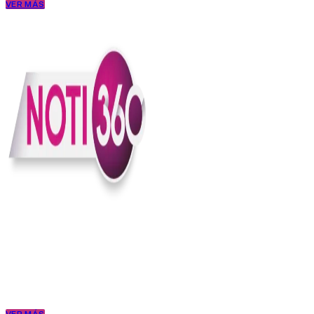
VER MÁS
En Noti360 entendemos la noticia como debe ser; clara, directa y
con sentido.
Somos un medio digital que le pone lupa a lo que pasa en Colombia
y el mundo, sin perder el ritmo ni el contexto. Contamos las cosas
como son, porque creemos en una ciudadanía que merece estar
bien informada.