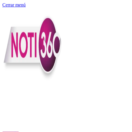
Cerrar menú
Somos un medio digital independiente con sede en Colombia que
entiende rapidéz no puede reemplazar la profundidad, con el
compromiso en contar lo que pasa en el país y el mundo con
claridad, contexto y criterio.
Creemos que una ciudadanía bien informada tiene más poder para
exigir, decidir y transformar. Por eso, en Noti360 más allá de
informar aportamos contexto, claridad y sentido para conectar los
hechos con sus consecuencias.