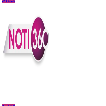
VER MÁS
En Noti360 entendemos la noticia como debe ser; clara, directa y
con sentido.
Somos un medio digital que le pone lupa a lo que pasa en Colombia
y el mundo, sin perder el ritmo ni el contexto. Contamos las cosas
como son, porque creemos en una ciudadanía que merece estar
bien informada.