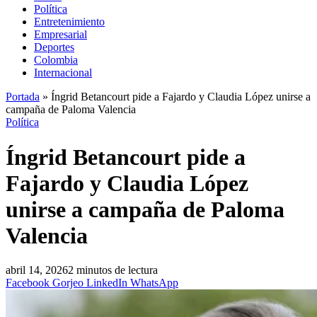
Política
Entretenimiento
Empresarial
Deportes
Colombia
Internacional
Portada
»
Íngrid Betancourt pide a Fajardo y Claudia López unirse a
campaña de Paloma Valencia
Política
Íngrid Betancourt pide a
Fajardo y Claudia López
unirse a campaña de Paloma
Valencia
abril 14, 2026
2 minutos de lectura
Facebook
Gorjeo
LinkedIn
WhatsApp