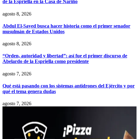
de la Espriella en la Casa de Nariño
agosto 8, 2026
Abdul El-Sayed busca hacer historia como el primer senador
musulmán de Estados Unidos
agosto 8, 2026
“Orden, autoridad y libertad”: así fue el primer discurso de
Abelardo de la Espriella como presidente
agosto 7, 2026
Qué está pasando con los sistemas antidrones del Ejército y por
qué el tema genera dudas
agosto 7, 2026