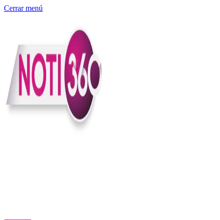
Cerrar menú
Somos un medio digital independiente con sede en Colombia que
entiende rapidéz no puede reemplazar la profundidad, con el
compromiso en contar lo que pasa en el país y el mundo con
claridad, contexto y criterio.
Creemos que una ciudadanía bien informada tiene más poder para
exigir, decidir y transformar. Por eso, en Noti360 más allá de
informar aportamos contexto, claridad y sentido para conectar los
hechos con sus consecuencias.