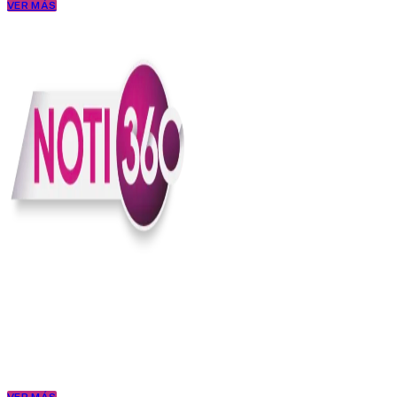
VER MÁS
En Noti360 entendemos la noticia como debe ser; clara, directa y
con sentido.
Somos un medio digital que le pone lupa a lo que pasa en Colombia
y el mundo, sin perder el ritmo ni el contexto. Contamos las cosas
como son, porque creemos en una ciudadanía que merece estar
bien informada.