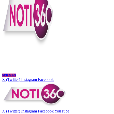
En Noti360 entendemos la noticia como debe ser; clara, directa y con
Somos un medio digital que le pone lupa a lo que pasa en Colombia y
merece estar bien informada.
VER MÁS
X (Twitter)
Instagram
Facebook
X (Twitter)
Instagram
Facebook
YouTube