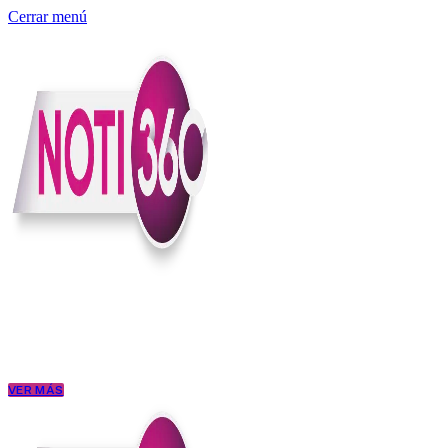
Cerrar menú
Somos un medio digital independiente con sede en Colombia que enti
claridad, contexto y criterio.
Creemos que una ciudadanía bien informada tiene más poder para exigi
conectar los hechos con sus consecuencias.
VER MÁS