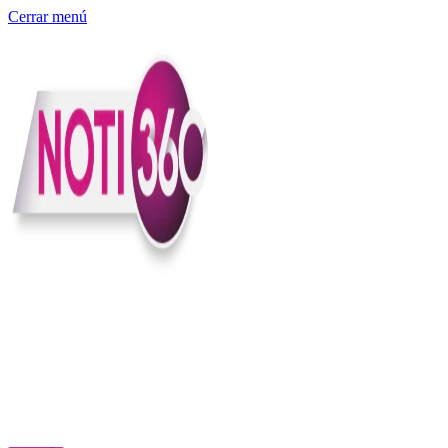
Cerrar menú
Somos un medio digital independiente con sede en Colombia que
entiende rapidéz no puede reemplazar la profundidad, con el
compromiso en contar lo que pasa en el país y el mundo con
claridad, contexto y criterio.
Creemos que una ciudadanía bien informada tiene más poder para
exigir, decidir y transformar. Por eso, en Noti360 más allá de
informar aportamos contexto, claridad y sentido para conectar los
hechos con sus consecuencias.