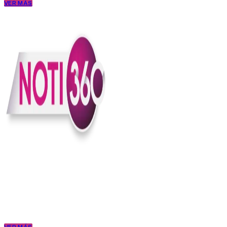
VER MÁS
En Noti360 entendemos la noticia como debe ser; clara, directa y
con sentido.
Somos un medio digital que le pone lupa a lo que pasa en Colombia
y el mundo, sin perder el ritmo ni el contexto. Contamos las cosas
como son, porque creemos en una ciudadanía que merece estar
bien informada.