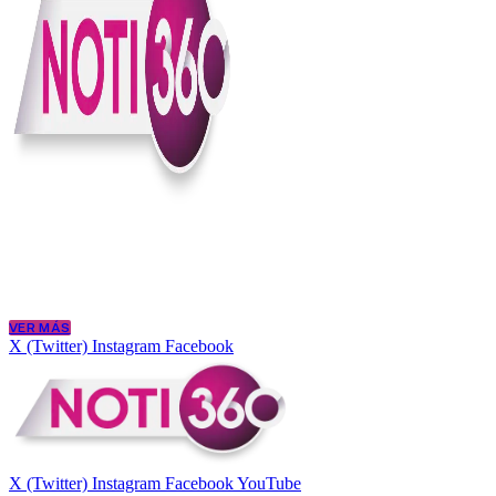
En Noti360 entendemos la noticia como debe ser; clara, directa y con
Somos un medio digital que le pone lupa a lo que pasa en Colombia y
merece estar bien informada.
VER MÁS
X (Twitter)
Instagram
Facebook
X (Twitter)
Instagram
Facebook
YouTube