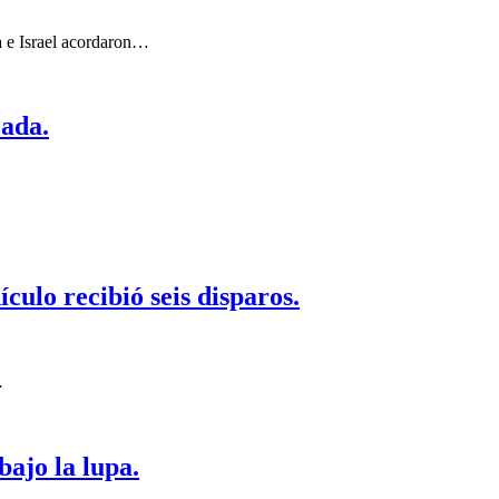
a e Israel acordaron…
cada.
ulo recibió seis disparos.
…
bajo la lupa.