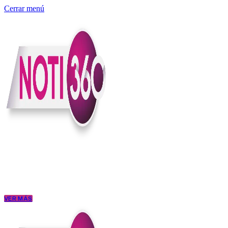
Cerrar menú
Somos un medio digital independiente con sede en Colombia que enti
claridad, contexto y criterio.
Creemos que una ciudadanía bien informada tiene más poder para exigi
conectar los hechos con sus consecuencias.
VER MÁS