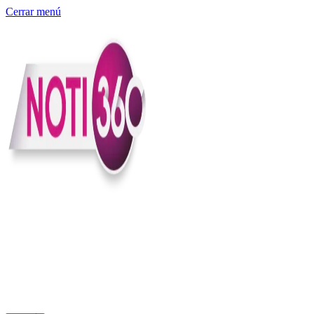
Cerrar menú
Somos un medio digital independiente con sede en Colombia que
entiende rapidéz no puede reemplazar la profundidad, con el
compromiso en contar lo que pasa en el país y el mundo con
claridad, contexto y criterio.
Creemos que una ciudadanía bien informada tiene más poder para
exigir, decidir y transformar. Por eso, en Noti360 más allá de
informar aportamos contexto, claridad y sentido para conectar los
hechos con sus consecuencias.