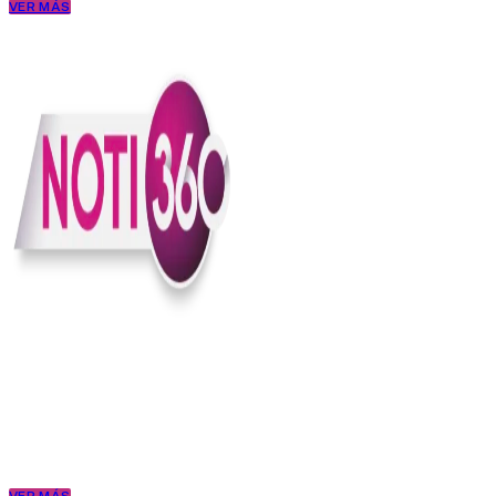
VER MÁS
En Noti360 entendemos la noticia como debe ser; clara, directa y
con sentido.
Somos un medio digital que le pone lupa a lo que pasa en Colombia
y el mundo, sin perder el ritmo ni el contexto. Contamos las cosas
como son, porque creemos en una ciudadanía que merece estar
bien informada.