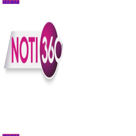
VER MÁS
En Noti360 entendemos la noticia como debe ser; clara, directa y
con sentido.
Somos un medio digital que le pone lupa a lo que pasa en Colombia
y el mundo, sin perder el ritmo ni el contexto. Contamos las cosas
como son, porque creemos en una ciudadanía que merece estar
bien informada.