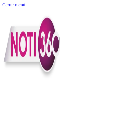
Cerrar menú
Somos un medio digital independiente con sede en Colombia que
entiende rapidéz no puede reemplazar la profundidad, con el
compromiso en contar lo que pasa en el país y el mundo con
claridad, contexto y criterio.
Creemos que una ciudadanía bien informada tiene más poder para
exigir, decidir y transformar. Por eso, en Noti360 más allá de
informar aportamos contexto, claridad y sentido para conectar los
hechos con sus consecuencias.