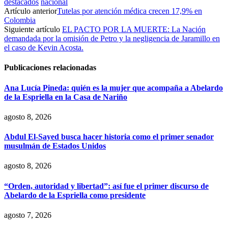
destacados
nacional
Artículo anterior
Tutelas por atención médica crecen 17,9% en
Colombia
Siguiente artículo
EL PACTO POR LA MUERTE: La Nación
demandada por la omisión de Petro y la negligencia de Jaramillo en
el caso de Kevin Acosta.
Publicaciones relacionadas
Ana Lucía Pineda: quién es la mujer que acompaña a Abelardo
de la Espriella en la Casa de Nariño
agosto 8, 2026
Abdul El-Sayed busca hacer historia como el primer senador
musulmán de Estados Unidos
agosto 8, 2026
“Orden, autoridad y libertad”: así fue el primer discurso de
Abelardo de la Espriella como presidente
agosto 7, 2026