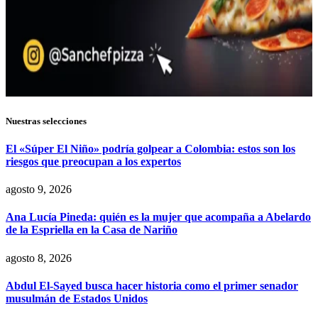
Nuestras selecciones
El «Súper El Niño» podría golpear a Colombia: estos son los
riesgos que preocupan a los expertos
agosto 9, 2026
Ana Lucía Pineda: quién es la mujer que acompaña a Abelardo
de la Espriella en la Casa de Nariño
agosto 8, 2026
Abdul El-Sayed busca hacer historia como el primer senador
musulmán de Estados Unidos