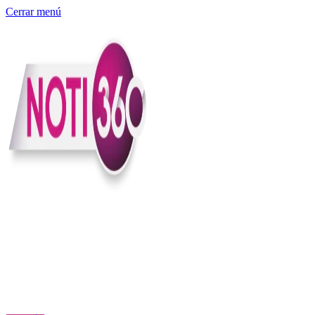
Cerrar menú
Somos un medio digital independiente con sede en Colombia que
entiende rapidéz no puede reemplazar la profundidad, con el
compromiso en contar lo que pasa en el país y el mundo con
claridad, contexto y criterio.
Creemos que una ciudadanía bien informada tiene más poder para
exigir, decidir y transformar. Por eso, en Noti360 más allá de
informar aportamos contexto, claridad y sentido para conectar los
hechos con sus consecuencias.