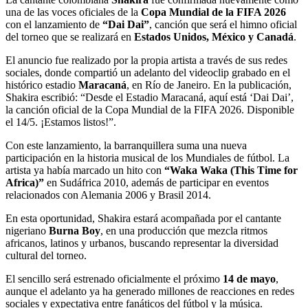
una de las voces oficiales de la
Copa Mundial de la FIFA 2026
con el lanzamiento de
“Dai Dai”
, canción que será el himno oficial
del torneo que se realizará en
Estados Unidos, México y Canadá
.
El anuncio fue realizado por la propia artista a través de sus redes
sociales, donde compartió un adelanto del videoclip grabado en el
histórico estadio
Maracaná
, en Río de Janeiro. En la publicación,
Shakira escribió: “Desde el Estadio Maracaná, aquí está ‘Dai Dai’,
la canción oficial de la Copa Mundial de la FIFA 2026. Disponible
el 14/5. ¡Estamos listos!”.
Con este lanzamiento, la barranquillera suma una nueva
participación en la historia musical de los Mundiales de fútbol. La
artista ya había marcado un hito con
“Waka Waka (This Time for
Africa)”
en Sudáfrica 2010, además de participar en eventos
relacionados con Alemania 2006 y Brasil 2014.
En esta oportunidad, Shakira estará acompañada por el cantante
nigeriano
Burna Boy
, en una producción que mezcla ritmos
africanos, latinos y urbanos, buscando representar la diversidad
cultural del torneo.
El sencillo será estrenado oficialmente el próximo
14 de mayo
,
aunque el adelanto ya ha generado millones de reacciones en redes
sociales y expectativa entre fanáticos del fútbol y la música.