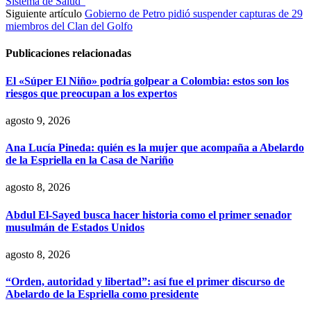
Sistema de Salud”
Siguiente artículo
Gobierno de Petro pidió suspender capturas de 29
miembros del Clan del Golfo
Publicaciones relacionadas
El «Súper El Niño» podría golpear a Colombia: estos son los
riesgos que preocupan a los expertos
agosto 9, 2026
Ana Lucía Pineda: quién es la mujer que acompaña a Abelardo
de la Espriella en la Casa de Nariño
agosto 8, 2026
Abdul El-Sayed busca hacer historia como el primer senador
musulmán de Estados Unidos
agosto 8, 2026
“Orden, autoridad y libertad”: así fue el primer discurso de
Abelardo de la Espriella como presidente