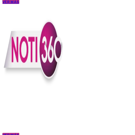
VER MÁS
En Noti360 entendemos la noticia como debe ser; clara, directa y
con sentido.
Somos un medio digital que le pone lupa a lo que pasa en Colombia
y el mundo, sin perder el ritmo ni el contexto. Contamos las cosas
como son, porque creemos en una ciudadanía que merece estar
bien informada.