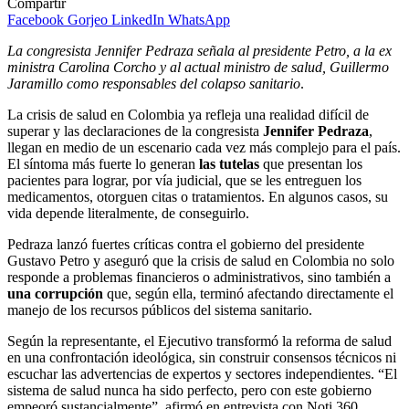
Compartir
Facebook
Gorjeo
LinkedIn
WhatsApp
La congresista Jennifer Pedraza señala al presidente Petro, a la ex
ministra Carolina Corcho y al actual ministro de salud, Guillermo
Jaramillo como responsables del colapso sanitario
.
La crisis de salud en Colombia ya refleja una realidad difícil de
superar y las declaraciones de la congresista
Jennifer Pedraza
,
llegan en medio de un escenario cada vez más complejo para el país.
El síntoma más fuerte lo generan
las tutelas
que presentan los
pacientes para lograr, por vía judicial, que se les entreguen los
medicamentos, otorguen citas o tratamientos. En algunos casos, su
vida depende literalmente, de conseguirlo.
Pedraza lanzó fuertes críticas contra el gobierno del presidente
Gustavo Petro y aseguró que la crisis de salud en Colombia no solo
responde a problemas financieros o administrativos, sino también a
una corrupción
que, según ella, terminó afectando directamente el
manejo de los recursos públicos del sistema sanitario.
Según la representante, el Ejecutivo transformó la reforma de salud
en una confrontación ideológica, sin construir consensos técnicos ni
escuchar las advertencias de expertos y sectores independientes. “El
sistema de salud nunca ha sido perfecto, pero con este gobierno
empeoró sustancialmente”, afirmó en entrevista con Noti 360.