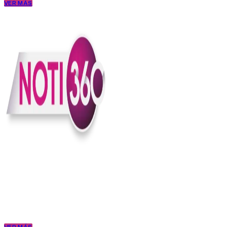
VER MÁS
En Noti360 entendemos la noticia como debe ser; clara, directa y
con sentido.
Somos un medio digital que le pone lupa a lo que pasa en Colombia
y el mundo, sin perder el ritmo ni el contexto. Contamos las cosas
como son, porque creemos en una ciudadanía que merece estar
bien informada.