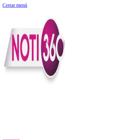
Cerrar menú
Somos un medio digital independiente con sede en Colombia que
entiende rapidéz no puede reemplazar la profundidad, con el
compromiso en contar lo que pasa en el país y el mundo con
claridad, contexto y criterio.
Creemos que una ciudadanía bien informada tiene más poder para
exigir, decidir y transformar. Por eso, en Noti360 más allá de
informar aportamos contexto, claridad y sentido para conectar los
hechos con sus consecuencias.