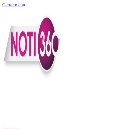
Cerrar menú
Somos un medio digital independiente con sede en Colombia que
entiende rapidéz no puede reemplazar la profundidad, con el
compromiso en contar lo que pasa en el país y el mundo con
claridad, contexto y criterio.
Creemos que una ciudadanía bien informada tiene más poder para
exigir, decidir y transformar. Por eso, en Noti360 más allá de
informar aportamos contexto, claridad y sentido para conectar los
hechos con sus consecuencias.