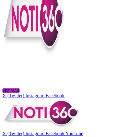
En Noti360 entendemos la noticia como debe ser; clara, directa y con
Somos un medio digital que le pone lupa a lo que pasa en Colombia y
merece estar bien informada.
VER MÁS
X (Twitter)
Instagram
Facebook
X (Twitter)
Instagram
Facebook
YouTube