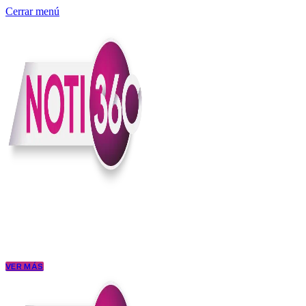
Cerrar menú
Somos un medio digital independiente con sede en Colombia que enti
claridad, contexto y criterio.
Creemos que una ciudadanía bien informada tiene más poder para exigi
conectar los hechos con sus consecuencias.
VER MÁS