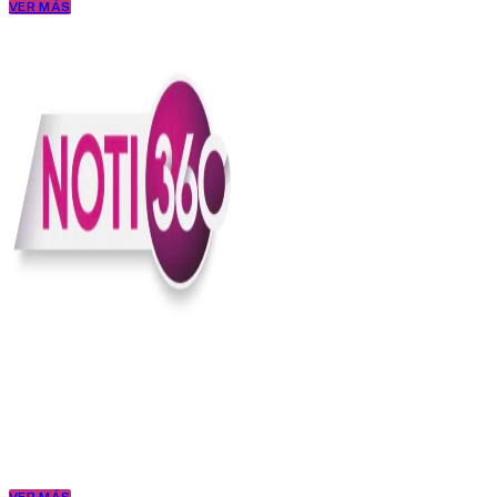
VER MÁS
En Noti360 entendemos la noticia como debe ser; clara, directa y
con sentido.
Somos un medio digital que le pone lupa a lo que pasa en Colombia
y el mundo, sin perder el ritmo ni el contexto. Contamos las cosas
como son, porque creemos en una ciudadanía que merece estar
bien informada.