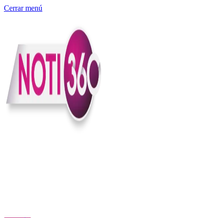
Cerrar menú
Somos un medio digital independiente con sede en Colombia que
entiende rapidéz no puede reemplazar la profundidad, con el
compromiso en contar lo que pasa en el país y el mundo con
claridad, contexto y criterio.
Creemos que una ciudadanía bien informada tiene más poder para
exigir, decidir y transformar. Por eso, en Noti360 más allá de
informar aportamos contexto, claridad y sentido para conectar los
hechos con sus consecuencias.