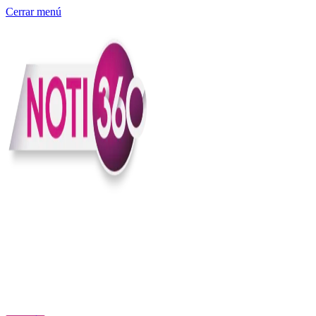
Cerrar menú
Somos un medio digital independiente con sede en Colombia que
entiende rapidéz no puede reemplazar la profundidad, con el
compromiso en contar lo que pasa en el país y el mundo con
claridad, contexto y criterio.
Creemos que una ciudadanía bien informada tiene más poder para
exigir, decidir y transformar. Por eso, en Noti360 más allá de
informar aportamos contexto, claridad y sentido para conectar los
hechos con sus consecuencias.