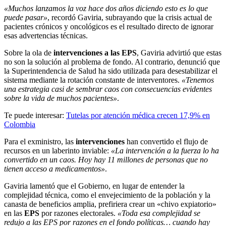
«Muchos lanzamos la voz hace dos años diciendo esto es lo que
puede pasar»
, recordó Gaviria, subrayando que la crisis actual de
pacientes crónicos y oncológicos es el resultado directo de ignorar
esas advertencias técnicas.
Sobre la ola de
intervenciones a las EPS
, Gaviria advirtió que estas
no son la solución al problema de fondo. Al contrario, denunció que
la Superintendencia de Salud ha sido utilizada para desestabilizar el
sistema mediante la rotación constante de interventores.
«Tenemos
una estrategia casi de sembrar caos con consecuencias evidentes
sobre la vida de muchos pacientes»
.
Te puede interesar:
Tutelas por atención médica crecen 17,9% en
Colombia
Para el exministro, las
intervenciones
han convertido el flujo de
recursos en un laberinto inviable:
«La intervención a la fuerza lo ha
convertido en un caos. Hoy hay 11 millones de personas que no
tienen acceso a medicamentos»
.
Gaviria lamentó que el Gobierno, en lugar de entender la
complejidad técnica, como el envejecimiento de la población y la
canasta de beneficios amplia, prefiriera crear un «chivo expiatorio»
en las
EPS
por razones electorales.
«Toda esa complejidad se
redujo a las EPS por razones en el fondo políticas… cuando hay