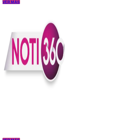
VER MÁS
En Noti360 entendemos la noticia como debe ser; clara, directa y
con sentido.
Somos un medio digital que le pone lupa a lo que pasa en Colombia
y el mundo, sin perder el ritmo ni el contexto. Contamos las cosas
como son, porque creemos en una ciudadanía que merece estar
bien informada.