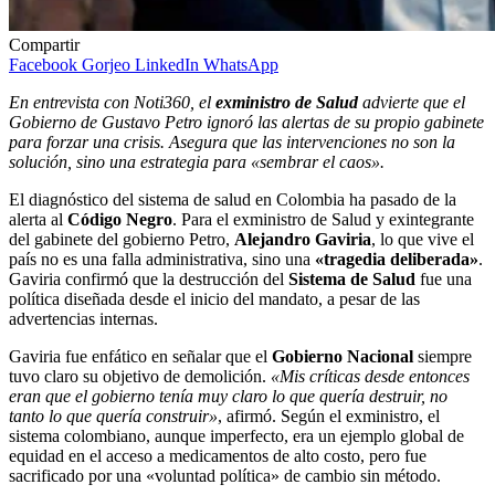
Compartir
Facebook
Gorjeo
LinkedIn
WhatsApp
En entrevista con Noti360, el
exministro de Salud
advierte que el
Gobierno de Gustavo Petro ignoró las alertas de su propio gabinete
para forzar una crisis. Asegura que las intervenciones no son la
solución, sino una estrategia para «sembrar el caos».
El diagnóstico del sistema de salud en Colombia ha pasado de la
alerta al
Código Negro
. Para el exministro de Salud y exintegrante
del gabinete del gobierno Petro,
Alejandro Gaviria
, lo que vive el
país no es una falla administrativa, sino una
«tragedia deliberada»
.
Gaviria confirmó que la destrucción del
Sistema de Salud
fue una
política diseñada desde el inicio del mandato, a pesar de las
advertencias internas.
Gaviria fue enfático en señalar que el
Gobierno Nacional
siempre
tuvo claro su objetivo de demolición.
«Mis críticas desde entonces
eran que el gobierno tenía muy claro lo que quería destruir, no
tanto lo que quería construir»
, afirmó. Según el exministro, el
sistema colombiano, aunque imperfecto, era un ejemplo global de
equidad en el acceso a medicamentos de alto costo, pero fue
sacrificado por una «voluntad política» de cambio sin método.