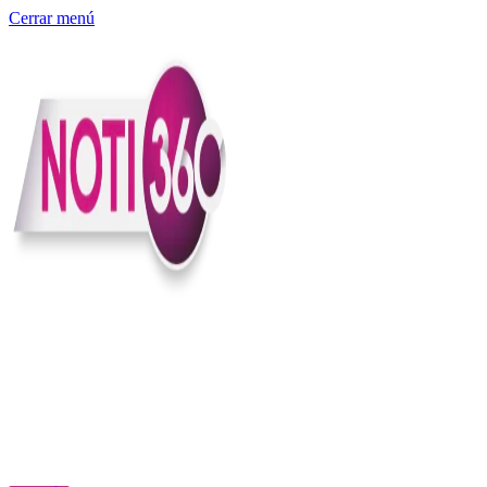
Cerrar menú
Somos un medio digital independiente con sede en Colombia que
entiende rapidéz no puede reemplazar la profundidad, con el
compromiso en contar lo que pasa en el país y el mundo con
claridad, contexto y criterio.
Creemos que una ciudadanía bien informada tiene más poder para
exigir, decidir y transformar. Por eso, en Noti360 más allá de
informar aportamos contexto, claridad y sentido para conectar los
hechos con sus consecuencias.