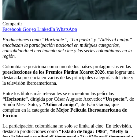
Compartir
Facebook
Gorjeo
LinkedIn
WhatsApp
Producciones como “Horizonte”, “Un poeta” y “Adiós al amigo”
encabezan la participación nacional en múltiples categorías,
consolidando el crecimiento del cine y las series colombianas en la
región.
Colombia se posiciona como uno de los países protagonistas en las
preselecciones de los Premios Platino Xcaret 2026
, tras lograr una
destacada presencia en varias de las principales categorías del cine y
la televisión iberoamericana.
Entre los títulos más relevantes se encuentran las películas
“Horizonte”
, dirigida por César Augusto Acevedo;
“Un poeta”
, de
Simón Mesa Soto; y
“Adiós al amigo”
, de Iván Gaona, que
compiten en la categoría de
Mejor Película Iberoamericana de
Ficción
.
La participación colombiana no solo se limita al cine. En televisión,
destacan producciones como
“Estado de fuga: 1986”
,
“Betty la
fea: la historia continúa” (temporada 2)
y
“Manes” (temporada