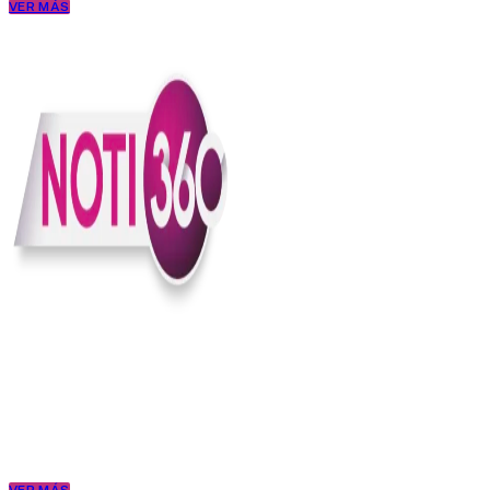
VER MÁS
En Noti360 entendemos la noticia como debe ser; clara, directa y
con sentido.
Somos un medio digital que le pone lupa a lo que pasa en Colombia
y el mundo, sin perder el ritmo ni el contexto. Contamos las cosas
como son, porque creemos en una ciudadanía que merece estar
bien informada.