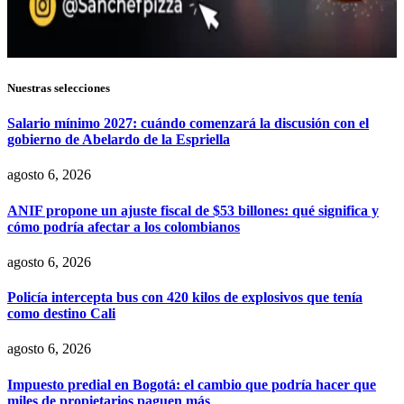
Nuestras selecciones
Salario mínimo 2027: cuándo comenzará la discusión con el
gobierno de Abelardo de la Espriella
agosto 6, 2026
ANIF propone un ajuste fiscal de $53 billones: qué significa y
cómo podría afectar a los colombianos
agosto 6, 2026
Policía intercepta bus con 420 kilos de explosivos que tenía
como destino Cali
agosto 6, 2026
Impuesto predial en Bogotá: el cambio que podría hacer que
miles de propietarios paguen más