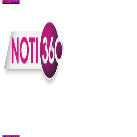
VER MÁS
En Noti360 entendemos la noticia como debe ser; clara, directa y
con sentido.
Somos un medio digital que le pone lupa a lo que pasa en Colombia
y el mundo, sin perder el ritmo ni el contexto. Contamos las cosas
como son, porque creemos en una ciudadanía que merece estar
bien informada.