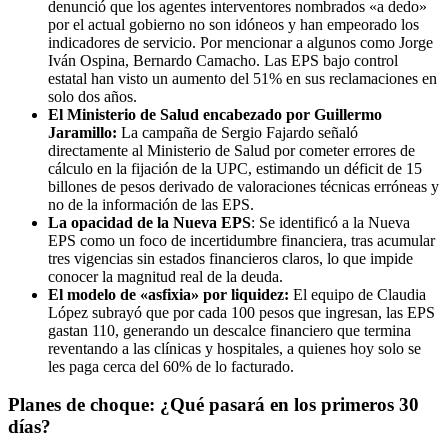
denunció que los agentes interventores nombrados «a dedo»
por el actual gobierno no son idóneos y han empeorado los
indicadores de servicio. Por mencionar a algunos como Jorge
Iván Ospina, Bernardo Camacho. Las EPS bajo control
estatal han visto un aumento del 51% en sus reclamaciones en
solo dos años.
El Ministerio de Salud encabezado por Guillermo
Jaramillo:
La campaña de Sergio Fajardo señaló
directamente al Ministerio de Salud por cometer errores de
cálculo en la fijación de la UPC, estimando un déficit de 15
billones de pesos derivado de valoraciones técnicas erróneas y
no de la información de las EPS.
La opacidad de la Nueva EPS
: Se identificó a la Nueva
EPS como un foco de incertidumbre financiera, tras acumular
tres vigencias sin estados financieros claros, lo que impide
conocer la magnitud real de la deuda.
El modelo de «asfixia» por liquidez:
El equipo de Claudia
López subrayó que por cada 100 pesos que ingresan, las EPS
gastan 110, generando un descalce financiero que termina
reventando a las clínicas y hospitales, a quienes hoy solo se
les paga cerca del 60% de lo facturado.
Planes de choque: ¿Qué pasará en los primeros 30
días?