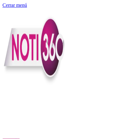
Cerrar menú
Somos un medio digital independiente con sede en Colombia que
entiende rapidéz no puede reemplazar la profundidad, con el
compromiso en contar lo que pasa en el país y el mundo con
claridad, contexto y criterio.
Creemos que una ciudadanía bien informada tiene más poder para
exigir, decidir y transformar. Por eso, en Noti360 más allá de
informar aportamos contexto, claridad y sentido para conectar los
hechos con sus consecuencias.