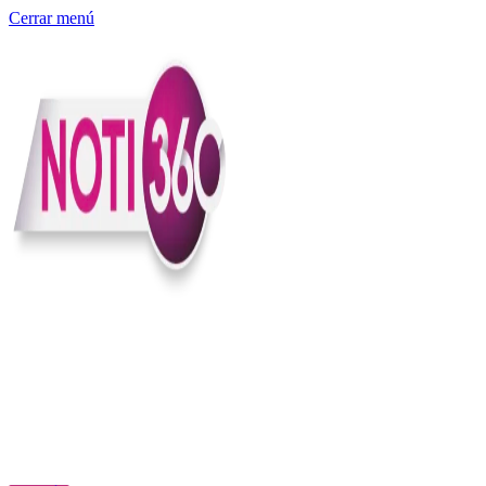
Cerrar menú
Somos un medio digital independiente con sede en Colombia que
entiende rapidéz no puede reemplazar la profundidad, con el
compromiso en contar lo que pasa en el país y el mundo con
claridad, contexto y criterio.
Creemos que una ciudadanía bien informada tiene más poder para
exigir, decidir y transformar. Por eso, en Noti360 más allá de
informar aportamos contexto, claridad y sentido para conectar los
hechos con sus consecuencias.