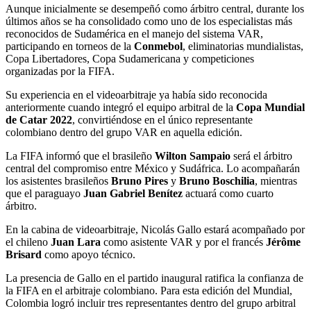
Aunque inicialmente se desempeñó como árbitro central, durante los
últimos años se ha consolidado como uno de los especialistas más
reconocidos de Sudamérica en el manejo del sistema VAR,
participando en torneos de la
Conmebol
, eliminatorias mundialistas,
Copa Libertadores, Copa Sudamericana y competiciones
organizadas por la FIFA.
Su experiencia en el videoarbitraje ya había sido reconocida
anteriormente cuando integró el equipo arbitral de la
Copa Mundial
de Catar 2022
, convirtiéndose en el único representante
colombiano dentro del grupo VAR en aquella edición.
La FIFA informó que el brasileño
Wilton Sampaio
será el árbitro
central del compromiso entre México y Sudáfrica. Lo acompañarán
los asistentes brasileños
Bruno Pires
y
Bruno Boschilia
, mientras
que el paraguayo
Juan Gabriel Benítez
actuará como cuarto
árbitro.
En la cabina de videoarbitraje, Nicolás Gallo estará acompañado por
el chileno
Juan Lara
como asistente VAR y por el francés
Jérôme
Brisard
como apoyo técnico.
La presencia de Gallo en el partido inaugural ratifica la confianza de
la FIFA en el arbitraje colombiano. Para esta edición del Mundial,
Colombia logró incluir tres representantes dentro del grupo arbitral