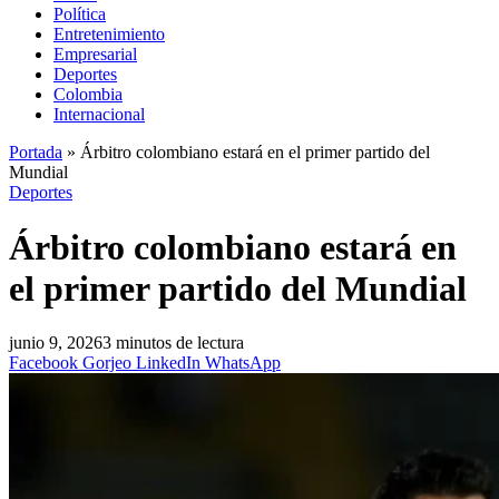
Política
Entretenimiento
Empresarial
Deportes
Colombia
Internacional
Portada
»
Árbitro colombiano estará en el primer partido del
Mundial
Deportes
Árbitro colombiano estará en
el primer partido del Mundial
junio 9, 2026
3 minutos de lectura
Facebook
Gorjeo
LinkedIn
WhatsApp