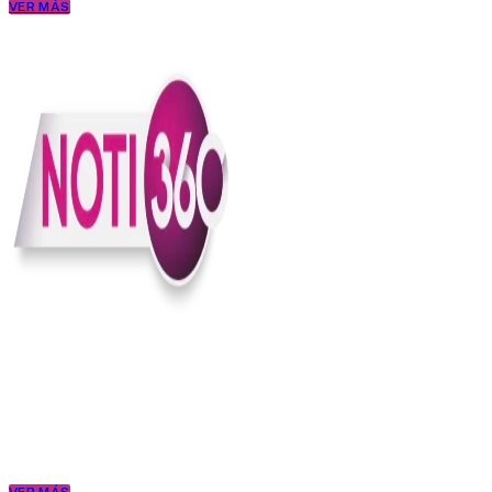
VER MÁS
En Noti360 entendemos la noticia como debe ser; clara, directa y
con sentido.
Somos un medio digital que le pone lupa a lo que pasa en Colombia
y el mundo, sin perder el ritmo ni el contexto. Contamos las cosas
como son, porque creemos en una ciudadanía que merece estar
bien informada.