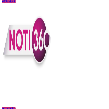
VER MÁS
En Noti360 entendemos la noticia como debe ser; clara, directa y
con sentido.
Somos un medio digital que le pone lupa a lo que pasa en Colombia
y el mundo, sin perder el ritmo ni el contexto. Contamos las cosas
como son, porque creemos en una ciudadanía que merece estar
bien informada.