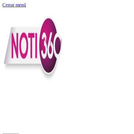
Cerrar menú
Somos un medio digital independiente con sede en Colombia que
entiende rapidéz no puede reemplazar la profundidad, con el
compromiso en contar lo que pasa en el país y el mundo con
claridad, contexto y criterio.
Creemos que una ciudadanía bien informada tiene más poder para
exigir, decidir y transformar. Por eso, en Noti360 más allá de
informar aportamos contexto, claridad y sentido para conectar los
hechos con sus consecuencias.