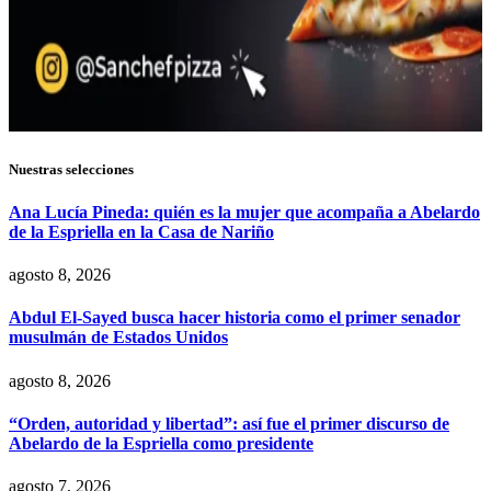
Nuestras selecciones
Ana Lucía Pineda: quién es la mujer que acompaña a Abelardo
de la Espriella en la Casa de Nariño
agosto 8, 2026
Abdul El-Sayed busca hacer historia como el primer senador
musulmán de Estados Unidos
agosto 8, 2026
“Orden, autoridad y libertad”: así fue el primer discurso de
Abelardo de la Espriella como presidente
agosto 7, 2026