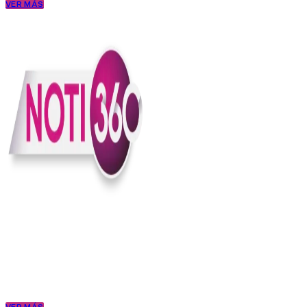
VER MÁS
En Noti360 entendemos la noticia como debe ser; clara, directa y
con sentido.
Somos un medio digital que le pone lupa a lo que pasa en Colombia
y el mundo, sin perder el ritmo ni el contexto. Contamos las cosas
como son, porque creemos en una ciudadanía que merece estar
bien informada.