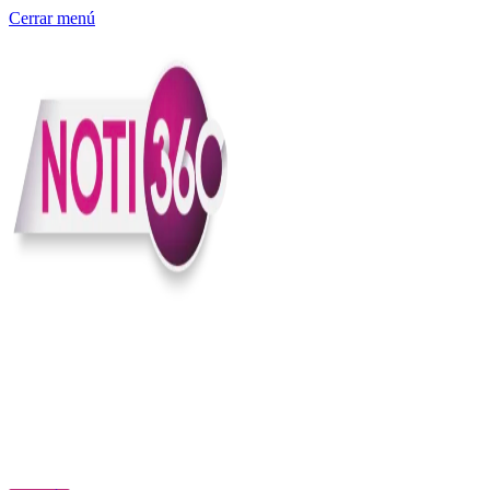
Cerrar menú
Somos un medio digital independiente con sede en Colombia que
entiende rapidéz no puede reemplazar la profundidad, con el
compromiso en contar lo que pasa en el país y el mundo con
claridad, contexto y criterio.
Creemos que una ciudadanía bien informada tiene más poder para
exigir, decidir y transformar. Por eso, en Noti360 más allá de
informar aportamos contexto, claridad y sentido para conectar los
hechos con sus consecuencias.