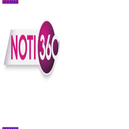
VER MÁS
En Noti360 entendemos la noticia como debe ser; clara, directa y
con sentido.
Somos un medio digital que le pone lupa a lo que pasa en Colombia
y el mundo, sin perder el ritmo ni el contexto. Contamos las cosas
como son, porque creemos en una ciudadanía que merece estar
bien informada.