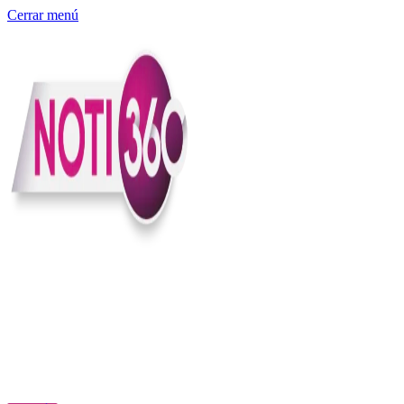
Cerrar menú
Somos un medio digital independiente con sede en Colombia que
entiende rapidéz no puede reemplazar la profundidad, con el
compromiso en contar lo que pasa en el país y el mundo con
claridad, contexto y criterio.
Creemos que una ciudadanía bien informada tiene más poder para
exigir, decidir y transformar. Por eso, en Noti360 más allá de
informar aportamos contexto, claridad y sentido para conectar los
hechos con sus consecuencias.