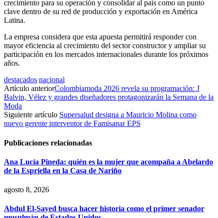
crecimiento para su operación y consolidar al país como un punto
clave dentro de su red de producción y exportación en América
Latina.
La empresa considera que esta apuesta permitirá responder con
mayor eficiencia al crecimiento del sector constructor y ampliar su
participación en los mercados internacionales durante los próximos
años.
destacados
nacional
Artículo anterior
Colombiamoda 2026 revela su programación: J
Balvin, Vélez y grandes diseñadores protagonizarán la Semana de la
Moda
Siguiente artículo
Supersalud designa a Mauricio Molina como
nuevo gerente interventor de Famisanar EPS
Publicaciones relacionadas
Ana Lucía Pineda: quién es la mujer que acompaña a Abelardo
de la Espriella en la Casa de Nariño
agosto 8, 2026
Abdul El-Sayed busca hacer historia como el primer senador
musulmán de Estados Unidos