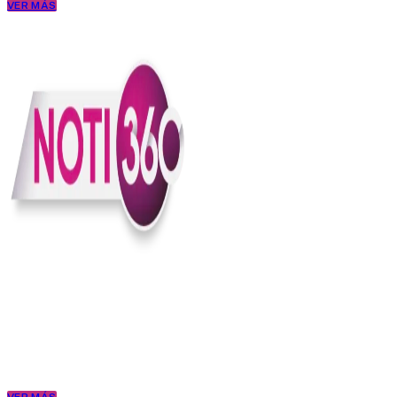
VER MÁS
En Noti360 entendemos la noticia como debe ser; clara, directa y
con sentido.
Somos un medio digital que le pone lupa a lo que pasa en Colombia
y el mundo, sin perder el ritmo ni el contexto. Contamos las cosas
como son, porque creemos en una ciudadanía que merece estar
bien informada.