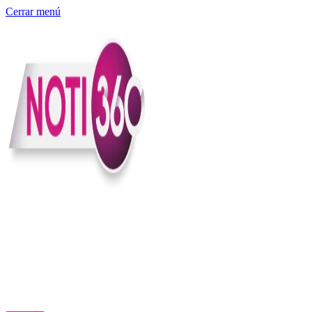
Cerrar menú
Somos un medio digital independiente con sede en Colombia que
entiende rapidéz no puede reemplazar la profundidad, con el
compromiso en contar lo que pasa en el país y el mundo con
claridad, contexto y criterio.
Creemos que una ciudadanía bien informada tiene más poder para
exigir, decidir y transformar. Por eso, en Noti360 más allá de
informar aportamos contexto, claridad y sentido para conectar los
hechos con sus consecuencias.