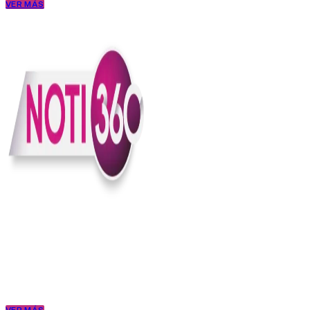
VER MÁS
En Noti360 entendemos la noticia como debe ser; clara, directa y
con sentido.
Somos un medio digital que le pone lupa a lo que pasa en Colombia
y el mundo, sin perder el ritmo ni el contexto. Contamos las cosas
como son, porque creemos en una ciudadanía que merece estar
bien informada.