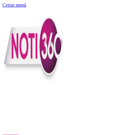
Cerrar menú
Somos un medio digital independiente con sede en Colombia que
entiende rapidéz no puede reemplazar la profundidad, con el
compromiso en contar lo que pasa en el país y el mundo con
claridad, contexto y criterio.
Creemos que una ciudadanía bien informada tiene más poder para
exigir, decidir y transformar. Por eso, en Noti360 más allá de
informar aportamos contexto, claridad y sentido para conectar los
hechos con sus consecuencias.