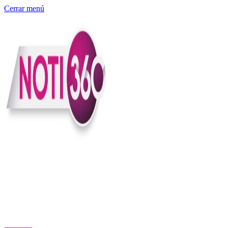
Cerrar menú
Somos un medio digital independiente con sede en Colombia que
entiende rapidéz no puede reemplazar la profundidad, con el
compromiso en contar lo que pasa en el país y el mundo con
claridad, contexto y criterio.
Creemos que una ciudadanía bien informada tiene más poder para
exigir, decidir y transformar. Por eso, en Noti360 más allá de
informar aportamos contexto, claridad y sentido para conectar los
hechos con sus consecuencias.