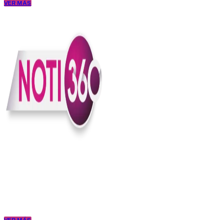
VER MÁS
En Noti360 entendemos la noticia como debe ser; clara, directa y
con sentido.
Somos un medio digital que le pone lupa a lo que pasa en Colombia
y el mundo, sin perder el ritmo ni el contexto. Contamos las cosas
como son, porque creemos en una ciudadanía que merece estar
bien informada.