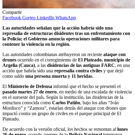
Compartir
Facebook
Gorjeo
LinkedIn
WhatsApp
Las autoridades señalan que la acción habría sido una
represalia de estructuras disidentes tras un enfrentamiento con
la Policía; el Gobierno anuncia operaciones militares para
contener la violencia en la región.
Las autoridades colombianas atribuyeron un reciente
ataque con
drones
ocurrido en el corregimiento de
El Plateado, municipio de
Argelia (Cauca)
, a las
disidencias de las antiguas FARC
, en una
acción que habría sido una
represalia contra civiles
y que dejó
como saldo
una persona muerta y 11 heridas
.
El
Ministerio de Defensa
informó que el hecho se presentó el
pasado martes 27 de enero
, en medio de una escalada de violencia
en el suroeste del país. Según la institución, las disidencias de la
estructura conocida como
Carlos Patiño
, bajo los alias “Iván
Mordisco” y “Zamora”, estarían detrás del ataque con drones que
impactó contra un grupo de civiles en el parque principal de El
Plateado.
De acuerdo con la versión oficial, los hechos se remontan al
lunes
26 de enero
, cuando agentes de la
Policía Nacional
intentaron