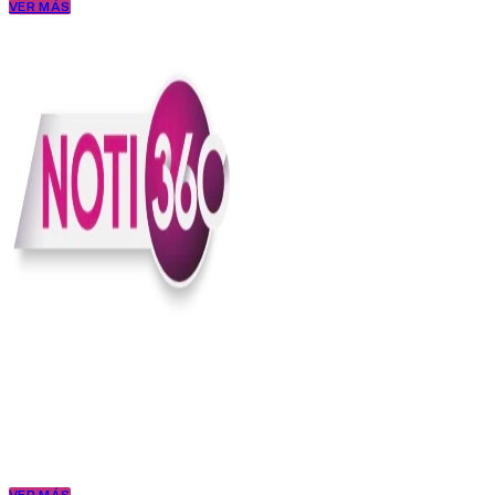
VER MÁS
En Noti360 entendemos la noticia como debe ser; clara, directa y
con sentido.
Somos un medio digital que le pone lupa a lo que pasa en Colombia
y el mundo, sin perder el ritmo ni el contexto. Contamos las cosas
como son, porque creemos en una ciudadanía que merece estar
bien informada.