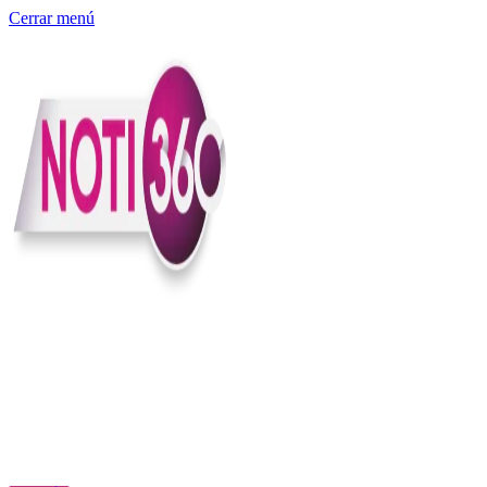
Cerrar menú
Somos un medio digital independiente con sede en Colombia que
entiende rapidéz no puede reemplazar la profundidad, con el
compromiso en contar lo que pasa en el país y el mundo con
claridad, contexto y criterio.
Creemos que una ciudadanía bien informada tiene más poder para
exigir, decidir y transformar. Por eso, en Noti360 más allá de
informar aportamos contexto, claridad y sentido para conectar los
hechos con sus consecuencias.