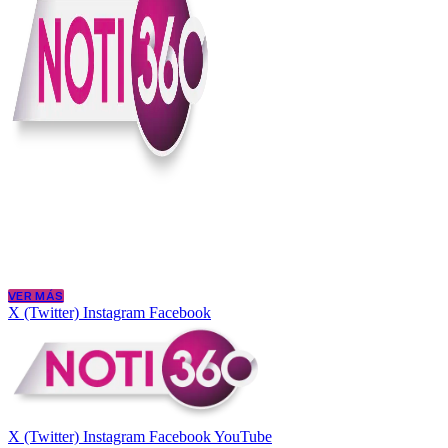
En Noti360 entendemos la noticia como debe ser; clara, directa y con
Somos un medio digital que le pone lupa a lo que pasa en Colombia y
merece estar bien informada.
VER MÁS
X (Twitter)
Instagram
Facebook
X (Twitter)
Instagram
Facebook
YouTube