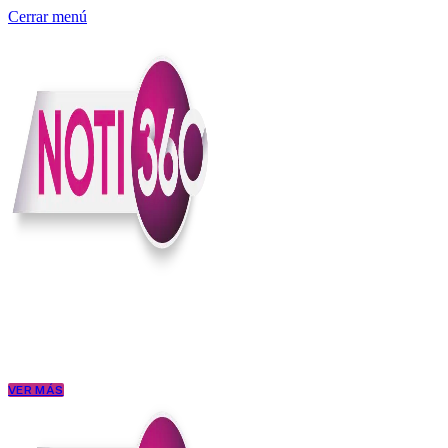
Cerrar menú
Somos un medio digital independiente con sede en Colombia que enti
claridad, contexto y criterio.
Creemos que una ciudadanía bien informada tiene más poder para exigi
conectar los hechos con sus consecuencias.
VER MÁS